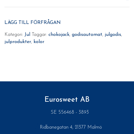
LÄGG TILL FÖRFRÅGAN
Kategori:
Jul
Taggar:
chokojack
,
godisautomat
,
julgodis
,
julprodukter
,
kolor
Eurosweet AB
SE 556468 - 3893
Ridbanegatan 4, 21377 Malmö