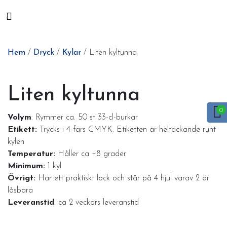
Hem
/
Dryck
/
Kylar
/ Liten kyltunna
Liten kyltunna
Volym
: Rymmer ca. 50 st 33-cl-burkar
Etikett:
Trycks i 4-färs CMYK. Etiketten är heltäckande runt
kylen
Temperatur:
Håller ca +8 grader
Minimum:
1 kyl
Övrigt:
Har ett praktiskt lock och står på 4 hjul varav 2 är
låsbara
Leveranstid
: ca 2 veckors leveranstid