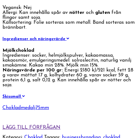
Vegansk: Nej
Allergi: Kan innehålla spår av
nötter
och
gluten
från
flingor samt soja.
Källsortering: Folie sorteras som metall. Band sorteras som
brännbart.
Ingredienser och näringsvärde
Mjölkchoklad
Ingredienser: socker, helmjölkspulver, kakaomassa,
kakaosmör, emulgeringsmedel: solroslecitin, naturlig vanilj
smakämne. Kakao min 28%. Mjölk min 15%.
Näringsvärde per 100 gr:
Energi 2180 kJ/521 kcal, fett 28
g varav mättat 17 g, kolhydrater 60 g, varav socker 59 g,
protein 6,1 g, salt 0,12 g. Kan innehålla spår av nötter och
soja.
Skissmall
Chokladmedalj75mm
LÄGG TILL FÖRFRÅGAN
Kategori:
Choklad
Taggar:
businessbranding
,
choklad
,