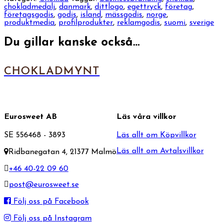
chokladmedalj
,
danmark
,
dittlogo
,
egettryck
,
företag
,
företagsgodis
,
godis
,
island
,
mässgodis
,
norge
,
produktmedia
,
profilprodukter
,
reklamgodis
,
suomi
,
sverige
Du gillar kanske också…
CHOKLADMYNT
Eurosweet AB
Läs våra villkor
SE 556468 - 3893
Läs allt om Köpvillkor
Läs allt om Avtalsvillkor
Ridbanegatan 4, 21377 Malmö
+46 40-22 09 60
post@eurosweet.se
Följ oss på Facebook
Följ oss på Instagram