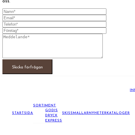
oss.
IN
SORTIMENT
GODIS
STARTSIDA
SKISSMALLAR
NYHETER
KATALOGER
DRYCK
EXPRESS