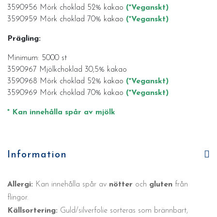
3590956 Mörk choklad 52% kakao
(*Veganskt)
3590959 Mörk choklad 70% kakao
(*Veganskt)
Prägling:
Minimum: 5000 st
3590967 Mjölkchoklad 30,5% kakao
3590968 Mörk choklad 52% kakao
(*Veganskt)
3590969 Mörk choklad 70% kakao
(*Veganskt)
* Kan innehålla spår av mjölk
Information
Allergi:
Kan innehålla spår av
nötter
och
gluten
från
flingor.
Källsortering:
Guld/silverfolie sorteras som brännbart,