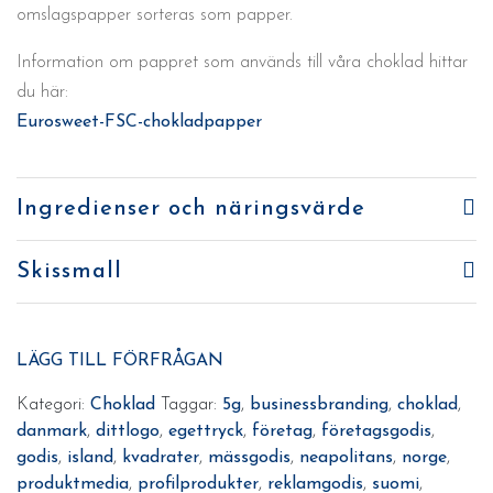
omslagspapper sorteras som papper.
Information om pappret som används till våra choklad hittar
du här:
Eurosweet-FSC-chokladpapper
Ingredienser och näringsvärde
Skissmall
LÄGG TILL FÖRFRÅGAN
Kategori:
Choklad
Taggar:
5g
,
businessbranding
,
choklad
,
danmark
,
dittlogo
,
egettryck
,
företag
,
företagsgodis
,
godis
,
island
,
kvadrater
,
mässgodis
,
neapolitans
,
norge
,
produktmedia
,
profilprodukter
,
reklamgodis
,
suomi
,